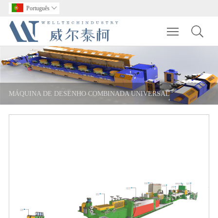
Português

Toggle main m
MÁQUINA DE DESENHO COMBINADA UNIVERSAL