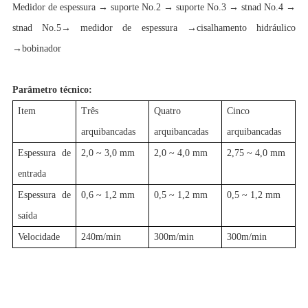
Medidor de espessura → suporte No.2 → suporte No.3 → stnad No.4 →
stnad No.5→ medidor de espessura →cisalhamento hidráulico
→bobinador
Parâmetro técnico:
Item
Três
Quatro
Cinco
arquibancadas
arquibancadas
arquibancadas
Espessura de
2,0 ~ 3,0 mm
2,0 ~ 4,0 mm
2,75 ~ 4,0 mm
entrada
Espessura de
0,6 ~ 1,2 mm
0,5 ~ 1,2 mm
0,5 ~ 1,2 mm
saída
Velocidade
240m/min
300m/min
300m/min