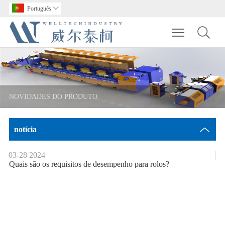
Português

Toggle main m
NOVIDADES DO PRODUTO
notícia
03-28
2024
Quais são os requisitos de desempenho para rolos?