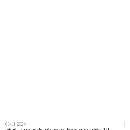
03-11
2024
Introdução de produto da prensa de azulejos modelo 760